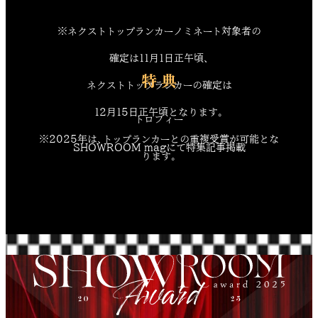
※ネクストトップランカーノミネート対象者の
確定は11月1日正午頃、
特 典
ネクストトップランカーの確定は
12月15日正午頃となります。
トロフィー
※2025年は、トップランカーとの重複受賞が可能とな
SHOWROOM magにて特集記事掲載
ります。